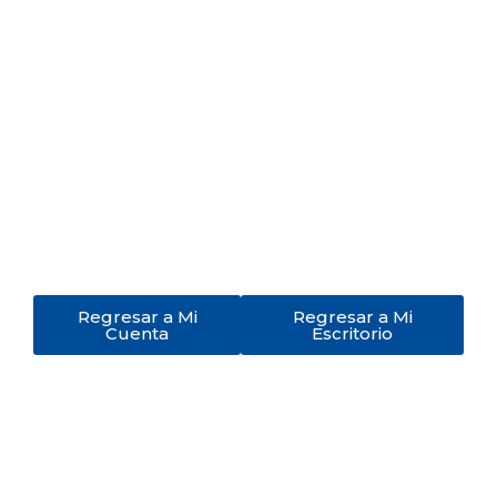
Contraseña
*
Mantenerme conectado
Registro
¿Has olvidado tu contraseña?
Regresar a Mi
Regresar a Mi
Cuenta
Escritorio